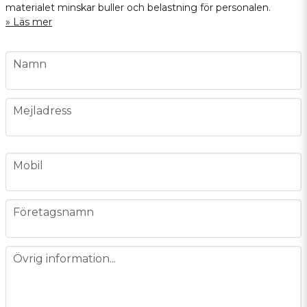
materialet minskar buller och belastning för personalen.
Läs mer
name
Namn
email
Mejladress
phone
Mobil
company
Företagsnamn
message
Övrig information...