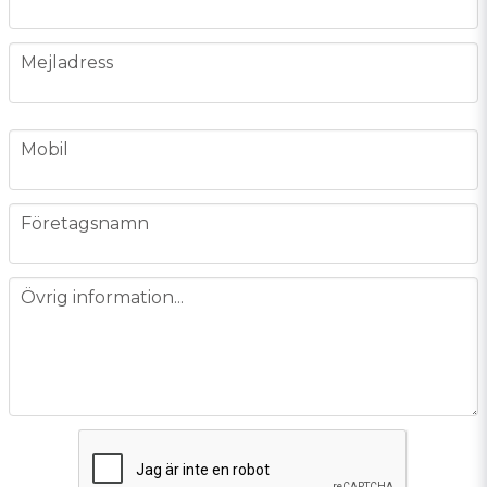
email
Mejladress
phone
Mobil
company
Företagsnamn
message
Övrig information...