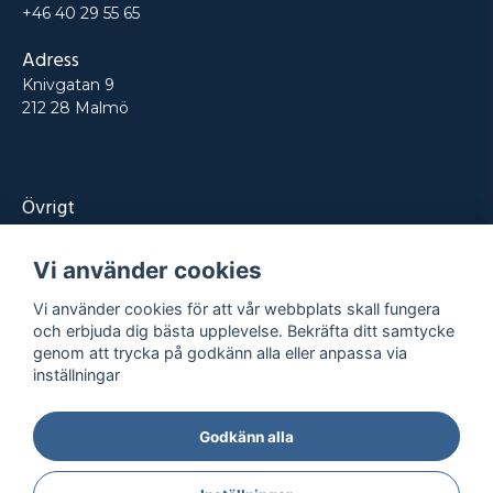
+46 40 29 55 65
Adress
Knivgatan 9
212 28 Malmö
Övrigt
Produkter
Vi använder cookies
Tjänster
Vi använder cookies för att vår webbplats skall fungera
Kontakt
och erbjuda dig bästa upplevelse. Bekräfta ditt samtycke
genom att trycka på godkänn alla eller anpassa via
Projekt
inställningar
Godkänn alla
Integritetspolicy
Köpvillkor
© REPRO
2026
- Alla rättigheter reserverade