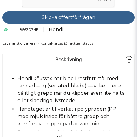
Skicka offertförfrågan
Hendi
856307HE
Leveranstid varierar - kontakta oss för aktuell status
Beskrivning
Hendi kökssax har blad i rostfritt stål med
tandad egg (serrated blade) — vilket ger ett
pålitligt grepp när du klipper även lite halta
eller sladdriga livsmedel.
Handtaget är tillverkat i polypropen (PP)
med mjuk insida för bättre grepp och
komfort vid upprepad användning.
Saxen går att dela i två delar för enkel