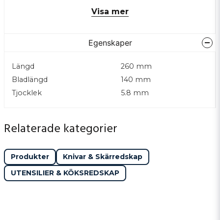
kök. Den robusta konstruktionen gör den idealisk för
Visa mer
att klippa igenom fjäderfäben, senor och styckdetaljer
med precision och kraft.
Egenskaper
Längd
260 mm
Bladlängd
140 mm
Tjocklek
5.8 mm
Relaterade kategorier
Produkter
Knivar & Skärredskap
UTENSILIER & KÖKSREDSKAP