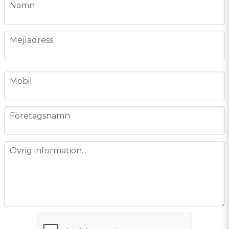
name
Namn
email
Mejladress
phone
Mobil
company
Företagsnamn
message
Övrig information...