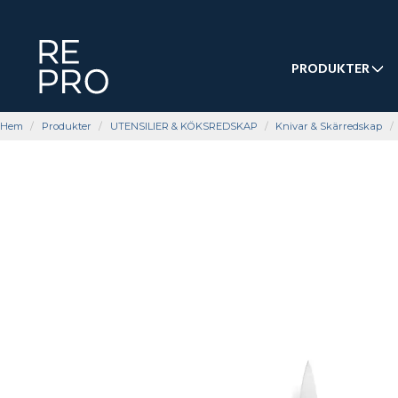
PRODUKTER
Hem
Produkter
UTENSILIER & KÖKSREDSKAP
Knivar & Skärredskap