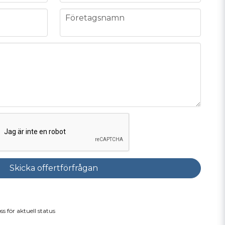
company
Företagsnamn
Skicka offertförfrågan
ss för aktuell status