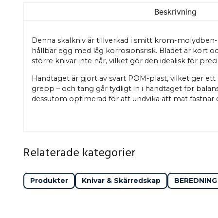
Beskrivning
Denna skalkniv är tillverkad i smitt krom-molydben-s
hållbar egg med låg korrosionsrisk. Bladet är kort och
större knivar inte når, vilket gör den idealisk för pr
Handtaget är gjort av svart POM-plast, vilket ger et
grepp – och tang går tydligt in i handtaget för bala
dessutom optimerad för att undvika att mat fastnar
Relaterade kategorier
Produkter
Knivar & Skärredskap
BEREDNING