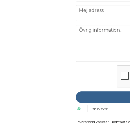
email
Mejladress
message
Övrig information...
781395HE
Leveranstid varierar - kontakta o