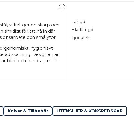
Längd
tål, vilket ger en skarp och
Bladlängd
 smidigt för att nå in där
ecisionsarbete och små ytor.
Tjocklek
t ergonomiskt, hygieniskt
nserad skärning. Designen är
 där blad och handtag möts.
Knivar & Tillbehör
UTENSILIER & KÖKSREDSKAP