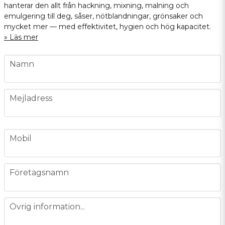
hanterar den allt från hackning, mixning, malning och
emulgering till deg, såser, nötblandningar, grönsaker och
mycket mer — med effektivitet, hygien och hög kapacitet.
Läs mer
name
Namn
email
Mejladress
phone
Mobil
company
Företagsnamn
message
Övrig information...