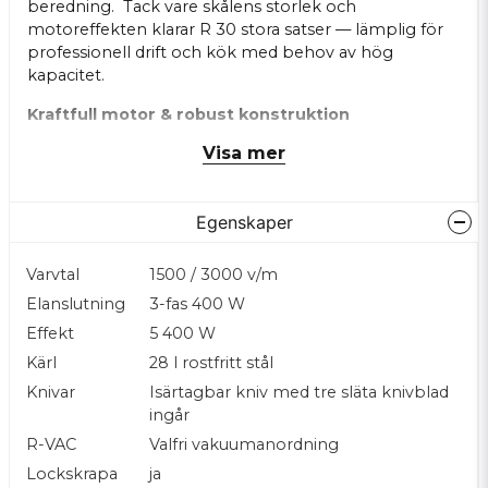
beredning. Tack vare skålens storlek och
motoreffekten klarar R 30 stora satser — lämplig för
professionell drift och kök med behov av hög
kapacitet.
Kraftfull motor & robust konstruktion
Maskinen drivs av en induktionsmotor, byggd för
Visa mer
intensiv användning i proffsmiljö — vilket garanterar
hållbarhet och lång livslängd även vid frekvent
bruk. Maskinens stomme och skål är i rostfritt stål,
Egenskaper
vilket gör den hygienisk, lätt att rengöra och tålig
under tung drift.
Varvtal
1500 / 3000 v/m
Mångsidig förberedning – många
Elanslutning
3-fas 400 W
användningsområden
Effekt
5 400 W
R 30 klarar en mängd olika beredningar: hackning,
malning, mixning, emulsering, deg, puréer, såser,
Kärl
28 l rostfritt stål
nötarbeten med mera — vilket gör den mycket
Knivar
Isärtagbar kniv med tre släta knivblad
flexibel i köket. Knivbladen sveper tätt längs skålens
ingår
botten — vilket garanterar att även mindre mängder
R-VAC
Valfri vakuumanordning
bearbetas jämnt och effektivt.
Lockskrapa
ja