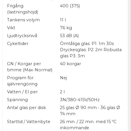
Frigång
400 (375)
Generöst diskutrymme
(lastningshöjd)
Med en lastningshöjd på 375 mm, erbjuder G1 ett
Tankens volym
11 l
generöst diskutryme. Inga bekymmer att få plats
Vikt
76 kg
med de fina vinglasen på hög fot.
Ljudtrycksnivå
53 dB (A)
Patenterad sekventiell sköljning
Cykeltider
Ömtåliga glas: P1: 1m 30s
Dryckesglas: P2: 2m Robusta
Vår patenterade Sequential Rinse-teknologi är
glas P3: 3m
inkluderad i alla Master-versioner av vårt Water-Smart-
GN / Korgar per
40 korgar
sortiment. Sequential Rinse minimerar
timme (Max-Normal)
vattenåtgången i slutsköljningen, vilket i sin tur även
sparar energi.
Program för
Nej
självrengöring
Automatiskt energisparläge
Vatten / El per
2 l
Elen är dyr! Därför programmerade vi G1 Master att
Spänning
3N/380-415V/50Hz
automatiskt gå över i energisparläge om den lämnas
Antal glas per disk
25 glas Ø 90 mm • 36 glas Ø
inaktiv i mer än 20 minuter.
74 mm
Anpassningsbar på plats
Starttid / Vattenbyte
26 min. / 22 min. med 15 ºC
inkommande
Disk- och sköljtemperatur samt dosering av disk- och