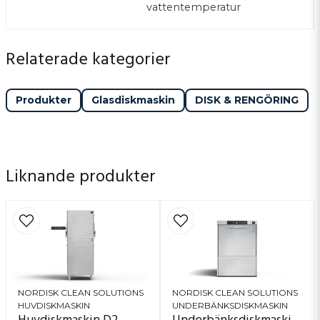
vattentemperatur
torkmedel är alla fullt justerbara och kan enkelt
anpassas på några sekunder.
Relaterade kategorier
Uppkoppling som eliminerar manuell rapportering
Med den inkluderade wifi-funktionen kan du ansluta
vilken enhet som helst för att samla in, redigera och
Produkter
Glasdiskmaskin
DISK & RENGÖRING
övervaka information såsom HACCP-data,
kemförbrukning och mer därtill.
Låg kemförbrukning
Liknande produkter
Tack vare omvänd osmos behövs endast ytterst lite
disk- och torkmedel för ett skinande diskresultat.
Tre diskprogram
G1 Master har tre glasdiskprogram: vinglas, dricksglas
och ölglas.
NORDISK CLEAN SOLUTIONS
NORDISK CLEAN SOLUTIONS
HUVDISKMASKIN
UNDERBÄNKSDISKMASKIN