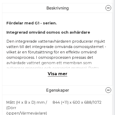
Beskrivning
Fördelar med G1 - serien.
Integrerad omvänd osmos och avhärdare
Den integrerade vattenavhärdaren producerar mjukt
vatten till det integrerade omvända osmossystemet -
vilket är en förutsättning för en effektiv omvänd
osmosprocess. I osmosprocessen pressas det
avhärdade vattnet genom ett membran som
avlägsnar mineraler och organiskt material. Detta
Visa mer
resulterar i ett helt rent vatten, som inte lämnar
ränder eller märken på glasen och därmed eliminerar
behovet av putsning.
Egenskaper
Tystare arbetsmiljö
Mått (H x B x D) mm /
844 (+11) x 600 x 688/1072
Njut av en tystare arbetsmiljö med låga 53 dB(A).
(Dörr
Minskar personalens upplevda stress för en
öppen/Värmeväxlare)
behagligare arbetsplats. Mätningar enligt ISO 11203.