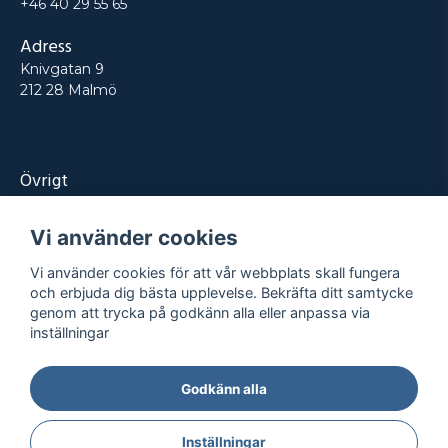
+46 40 29 55 65
Adress
Knivgatan 9
212 28 Malmö
Övrigt
Produkter
Vi använder cookies
Tjänster
Vi använder cookies för att vår webbplats skall fungera
Kontakt
och erbjuda dig bästa upplevelse. Bekräfta ditt samtycke
genom att trycka på godkänn alla eller anpassa via
Projekt
inställningar
Godkänn alla
Integritetspolicy
Köpvillkor
© REPRO
2026
- Alla rättigheter reserverade
Inställningar