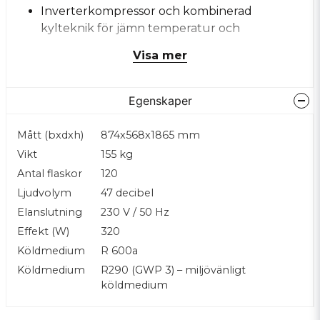
Inverterkompressor och kombinerad
kylteknik för jämn temperatur och
energieffektiv drift.
Visa mer
Antivibrationssystem som skyddar vinets
kvalitet.
Egenskaper
LED-belysning som framhäver flaskorna.
Valbar design – välj finish och detaljer för att
Mått (bxdxh)
874x568x1865 mm
matcha din inredning.
Vikt
155 kg
Antal flaskor
120
Kontakta oss för offert på exakt utförande
Ljudvolym
47 decibel
Elanslutning
230 V / 50 Hz
Effekt (W)
320
Köldmedium
R 600a
Köldmedium
R290 (GWP 3) – miljövänligt
köldmedium