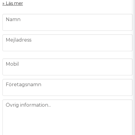
Läs mer
name
Namn
email
Mejladress
phone
Mobil
company
Företagsnamn
message
Övrig information...