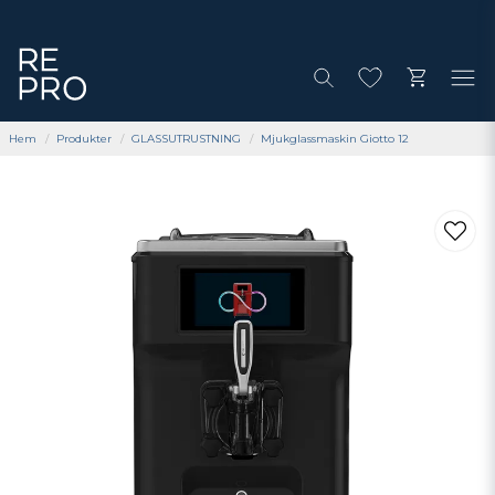
Hem
Produkter
GLASSUTRUSTNING
Mjukglassmaskin Giotto 12