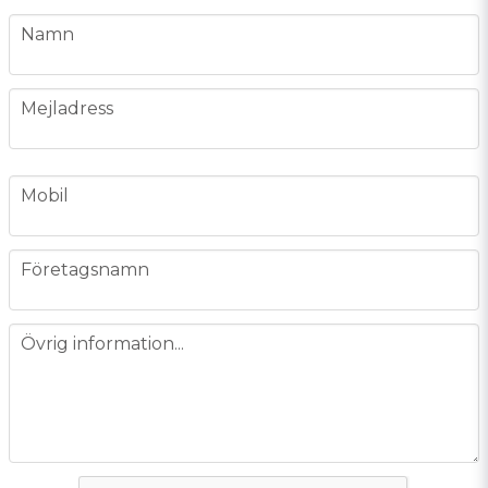
name
Namn
email
Mejladress
phone
Mobil
company
Företagsnamn
message
Övrig information...