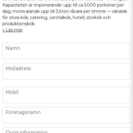
Kapaciteten är imponerande: upp till ca 5 000 portioner per
dag, motsvarande upp till 3.6 ton råvara per timme — idealisk
för stora kök, catering, centralkök, hotell, storkök och
produktionskök.
Läs mer
name
Namn
email
Mejladress
phone
Mobil
company
Företagsnamn
message
Övrig information...