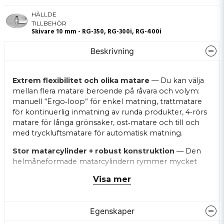
HÄLLDE
TILLBEHÖR
Skivare 10 mm - RG-350, RG-300i, RG-400i
Beskrivning
Extrem flexibilitet och olika matare
— Du kan välja
mellan flera matare beroende på råvara och volym:
manuell “Ergo‑loop” för enkel matning, trattmatare
för kontinuerlig inmatning av runda produkter, 4‑rörs
matare för långa grönsaker, ost‑matare och till och
med tryckluftsmatare för automatisk matning.
Stor matarcylinder + robust konstruktion
— Den
helmåneformade matarcylindern rymmer mycket
råvara och i kombination med skärverktyg med
Visa mer
diameter på 215 mm får du snabb, jämn och ren
snittkvalitet.
Egenskaper
Elektronik & drift för industriellt bruk
— Motorn
med hög effekt och underhållsfri kuggväxeldrift klarar