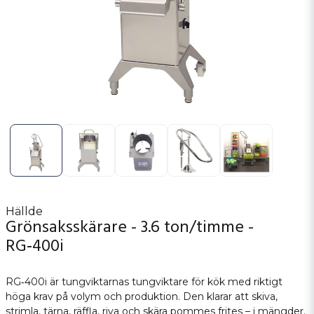
Hällde
Grönsaksskärare - 3.6 ton/timme -
RG‑400i
RG‑400i är tungviktarnas tungviktare för kök med riktigt
höga krav på volym och produktion. Den klarar att skiva,
strimla, tärna, räffla, riva och skära pommes frites – i mängder.