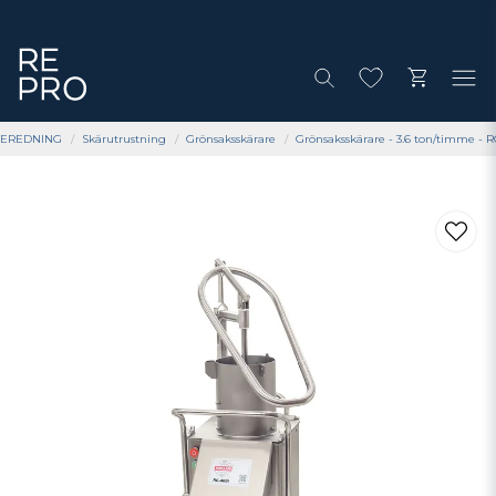
EREDNING
Skärutrustning
Grönsaksskärare
Grönsaksskärare - 3.6 ton/timme - R