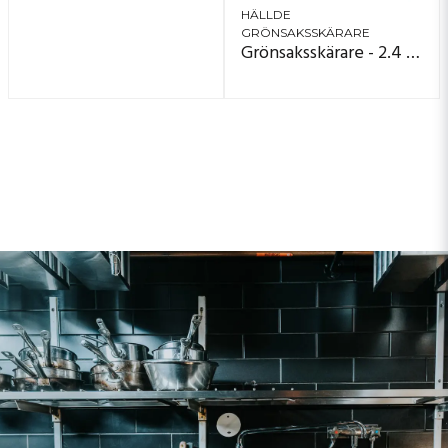
HÄLLDE
GRÖNSAKSSKÄRARE
Grönsaksskärare - 2.4 ton/timme - RG‑300i