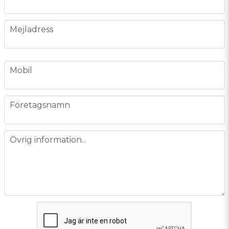
email
Mejladress
phone
Mobil
company
Företagsnamn
message
Övrig information...