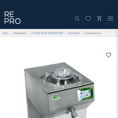
Hem
Produkter
CHOKLAD & KONDITORI
Konditori
Krämkokare