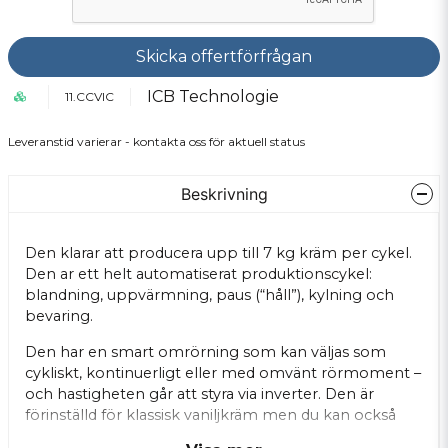
Skicka offertförfrågan
ICB Technologie
11.CCVIC
Leveranstid varierar - kontakta oss för aktuell status
Beskrivning
Den klarar att producera upp till 7 kg kräm per cykel.
Den ar ett helt automatiserat produktionscykel:
blandning, uppvärmning, paus (“håll”), kylning och
bevaring.
Den har en smart omrörning som kan väljas som
cykliskt, kontinuerligt eller med omvänt rörmoment –
och hastigheten går att styra via inverter. Den är
förinställd för klassisk vaniljkräm men du kan också
programmera och spara dina egna recept, och till och