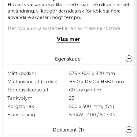
Hobarts välkända kvalitet med smart teknik och enkel
användning, vilket gör den idealisk för kök där flera
användare arbetar i högt tempo.
Det hydrauliska systemet är en av maskinens stora
styrkor.
Roterande diskarmar
fördelar vattnet jämnt
Visa mer
genom hela disktanken, medan
konkava
munstycken
förhindrar blockeringar och säkerställer
en ren och stabil spolbild även vid hård belastning.
Egenskaper
För sköljmomentet används
rostfria sköljarmar
,
utvecklade för lång hållbarhet och jämn sköljning.
Tack vare konstruktionen kan både disk- och
Mått (bxdxh)
576 x 604 x 820 mm
sköljarmar enkelt tas bort
utan verktyg
, vilket gör
Mått invändigt (bxdxh)
B510 x D510 x H360 mm
rengöring och underhåll snabbt och smidigt.
Teoretiskkapacitet
60 korgar/ tim
En annan viktig funktion i professionella kök är
Tankvolym
25 l
tryggheten i en korrekt slutsköljning. Därför är
Korgstorlek
500 x 500 mm, (GN)
Ecomax F504 utrustad med
termostopp
, som
Elanslutning
5,9kW | 400 / 50 / 3N
garanterar att sköljningen alltid sker vid rätt
temperatur — en avgörande faktor för hygien och
livsmedelssäkerhet.
Dokument (1)