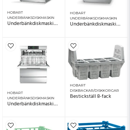
HOBART
HOBART
UNDERBÄNKSDISKMASKIN
UNDERBÄNKSDISKMASKIN
Underbänkdiskmaskin Premax FP-10C
Underbänkdiskmaskin Ecomax Plus F515
HOBART
DISKBACKAR/DISKKORGAR
HOBART
Bestickställ 8-fack
UNDERBÄNKSDISKMASKIN
Underbänkdiskmaskin Premax GPC-RO-I-10C