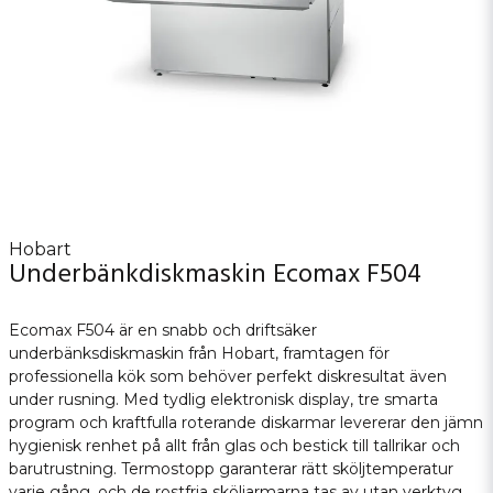
Hobart
Underbänkdiskmaskin Ecomax F504
Ecomax F504 är en snabb och driftsäker
underbänksdiskmaskin från Hobart, framtagen för
professionella kök som behöver perfekt diskresultat även
under rusning. Med tydlig elektronisk display, tre smarta
program och kraftfulla roterande diskarmar levererar den jämn
hygienisk renhet på allt från glas och bestick till tallrikar och
barutrustning. Termostopp garanterar rätt sköljtemperatur
varje gång, och de rostfria sköljarmarna tas av utan verktyg