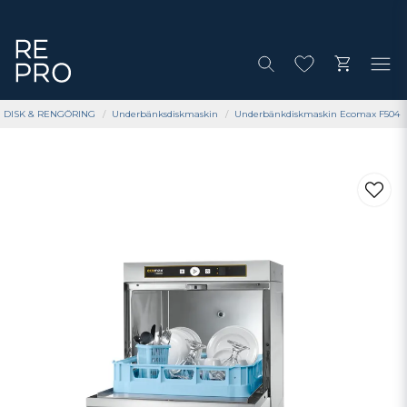
DISK & RENGÖRING
Underbänksdiskmaskin
Underbänkdiskmaskin Ecomax F504