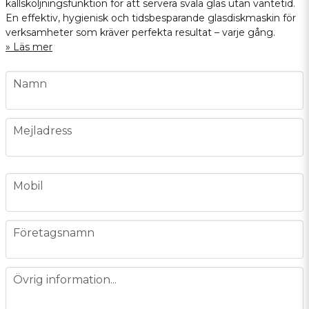
kallsköljningsfunktion för att servera svala glas utan väntetid.
En effektiv, hygienisk och tidsbesparande glasdiskmaskin för
verksamheter som kräver perfekta resultat – varje gång.
Läs mer
name
Namn
email
Mejladress
phone
Mobil
company
Företagsnamn
message
Övrig information...