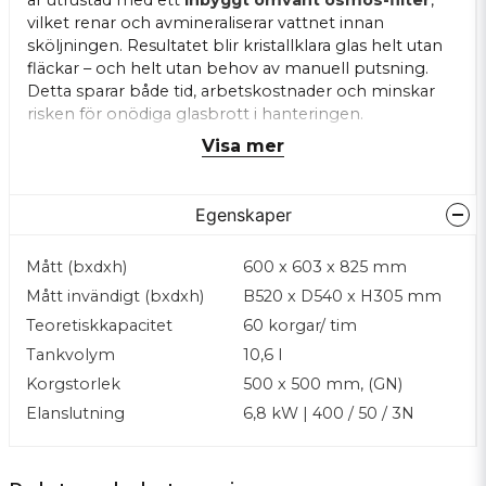
är utrustad med ett
inbyggt omvänt osmos-filter
,
vilket renar och avmineraliserar vattnet innan
sköljningen. Resultatet blir kristallklara glas helt utan
fläckar – och helt utan behov av manuell putsning.
Detta sparar både tid, arbetskostnader och minskar
risken för onödiga glasbrott i hanteringen.
Visa mer
Maskinen är särskilt lämpad för
barer, hotell,
restauranger och öppna serveringsmiljöer
,
eftersom den arbetar
ångfritt
. När luckan öppnas
Egenskaper
släpps ingen ånga ut, vilket förbättrar arbetsmiljön
och gör maskinen idealisk för placering nära gäster.
Mått (bxdxh)
600 x 603 x 825 mm
För verksamheter med högt tempo är
Mått invändigt (bxdxh)
B520 x D540 x H305 mm
kallsköljningsfunktionen en viktig fördel. Med ett
Teoretiskkapacitet
60 korgar/ tim
knapptryck får du ett
svalt, serveringsklart glas
direkt efter disk – utan att behöva vänta på
Tankvolym
10,6 l
nedkylning, vilket gör den perfekt för öl, vin och
Korgstorlek
500 x 500 mm, (GN)
cocktails.
Elanslutning
6,8 kW | 400 / 50 / 3N
GPCRO-I-10C levereras dessutom med en
specialdesignad glasdiskkorg för sluttande glas
,
vilket säkerställer optimalt diskresultat även på