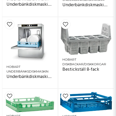
Underbänkdiskmaskin Premax FP-10C
Underbänkdiskmaskin Ecomax F504
HOBART
DISKBACKAR/DISKKORGAR
HOBART
Bestickställ 8-fack
UNDERBÄNKSDISKMASKIN
Underbänkdiskmaskin Ecomax Plus F515
HOBART