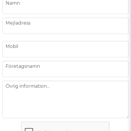
name
Namn
email
Mejladress
phone
Mobil
company
Företagsnamn
message
Övrig information...