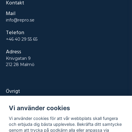
Kontakt
Mail
info@repro.se
Telefon
+46 40 29 55 65
Adress
Knivgatan 9
212 28 Malmö
Övrigt
Produkter
Vi använder cookies
Tjänster
Vi använder cookies för att vår webbplats skall fungera
Kontakt
och erbjuda dig bästa upplevelse. Bekräfta ditt samtycke
genom att trycka på godkänn alla eller anpassa via
Projekt