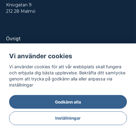
Knivgatan 9
212 28 Malmö
Övrigt
Produkter
Vi använder cookies
Tjänster
Vi använder cookies för att vår webbplats skall fungera
Kontakt
och erbjuda dig bästa upplevelse. Bekräfta ditt samtycke
genom att trycka på godkänn alla eller anpassa via
Projekt
inställningar
Godkänn alla
Integritetspolicy
Köpvillkor
© REPRO
2026
- Alla rättigheter reserverade
Inställningar