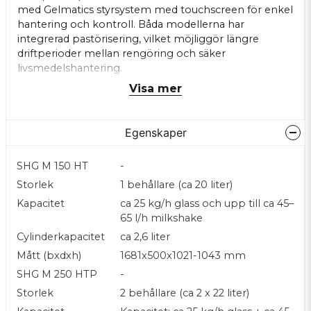
med Gelmatics styrsystem med touchscreen för enkel
hantering och kontroll. Båda modellerna har
integrerad pastörisering, vilket möjliggör längre
driftperioder mellan rengöring och säker
livsmedelshantering.
Visa mer
Båda maskinerna är gjorda för att kunna hantera både
mjukglass och milkshake. SHG M 250 HTP har två
behållare så både mjukglass och milkshake kan
Egenskaper
extraheras samtidigt. SHG M 150 har en behållare så
endast en produkt åt gången. Milkshaken erbjuder
upp till 5 olika smaksiraper. Maskinen har separata
SHG M 150 HT
-
sirapbehållare som automatiskt blandar in smak i
Storlek
1 behållare (ca 20 liter)
milkchaken när du serverar. Du har en neutral bas och
Kapacitet
ca 25 kg/h glass och upp till ca 45–
kan välja smak per portion – till exempel choklad,
65 l/h milkshake
jordgubb eller vanilj.
Cylinderkapacitet
ca 2,6 liter
Pump-system i rostfritt stål
Mått (bxdxh)
1681x500x1021-1043 mm
Högkapacitets fryscylindrar
SHG M 250 HTP
-
Touchscreen-styrning
Storlek
2 behållare (ca 2 x 22 liter)
Anpassade för kontinuerlig drift i