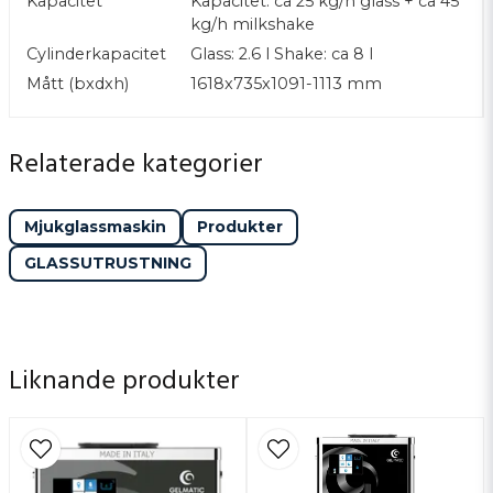
Kapacitet
Kapacitet: ca 25 kg/h glass + ca 45
professionella miljöer
kg/h milkshake
Välj mellan luft- eller vattenkyld
Cylinderkapacitet
Glass: 2.6 l Shake: ca 8 l
Mått (bxdxh)
1618x735x1091-1113 mm
Relaterade kategorier
Mjukglassmaskin
Produkter
GLASSUTRUSTNING
Liknande produkter