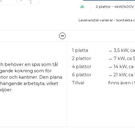
2 plattor - 4kW/400V
Leveranstid varierar - kontakta o
1 platta
→ 3,5 kW, c
2 plattor
→ 7 kW, ca 
ch behöver en spis som tål
4 plattor
→ 14 kW, ca
äggande kokning som för
6 plattor
→ 21 kW, ca 
tor och kantiner. Den plana
Tillval
finns även i
hängande arbetsyta, vilket
iljöer.
bara och på 2000 W/st
n plan kokhäll