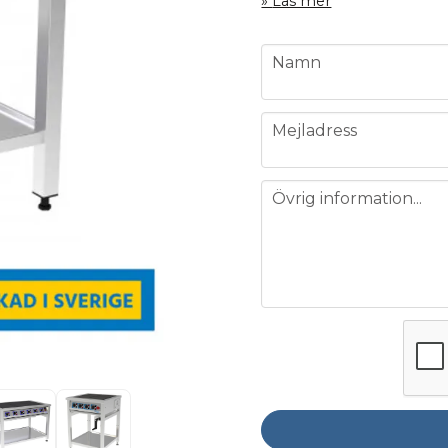
Läs mer
name
Namn
email
Mejladress
message
Övrig information...