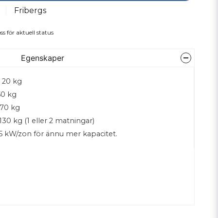
Fribergs
ss för aktuell status
Egenskaper
a 20 kg
50 kg
 70 kg
130 kg (1 eller 2 matningar)
 5 kW/zon för ännu mer kapacitet.