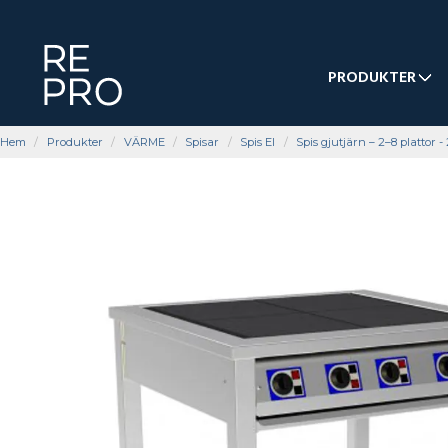
PRODUKTER
Hem
Produkter
VÄRME
Spisar
Spis El
Spis gjutjärn – 2–8 plattor 