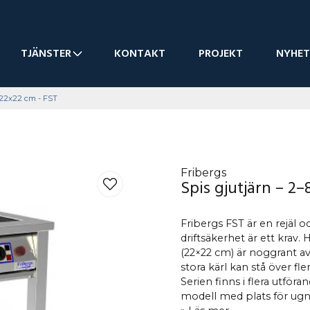
TJÄNSTER
KONTAKT
PROJEKT
NYHET
- 22x22 cm - FST
Fribergs
Spis gjutjärn – 2–
Fribergs FST är en rejäl o
driftsäkerhet är ett krav. 
(22×22 cm) är noggrant avv
stora kärl kan stå över f
Serien finns i flera utför
modell med plats för ugn