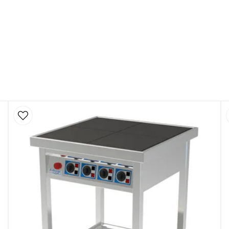
trisk)
/440/480 V)