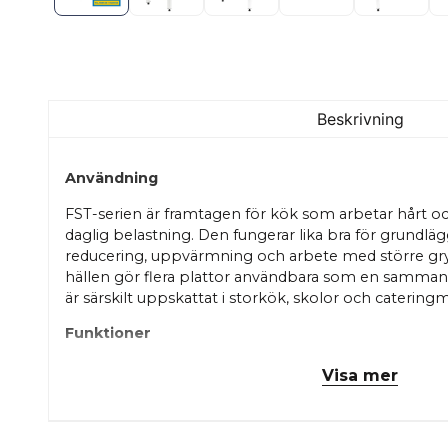
Beskrivning
Användning
FST-serien är framtagen för kök som arbetar hårt o
daglig belastning. Den fungerar lika bra för grundl
reducering, uppvärmning och arbete med större gry
hällen gör flera plattor användbara som en samman
är särskilt uppskattat i storkök, skolor och cateringm
Funktioner
2, 4, 6 eller 8 gjutjärnsplattor, alla uppfäll
Visa mer
Plattor i 22×22 cm som tillsammans bildar e
Helt i rostfritt stål för hög hygiennivå