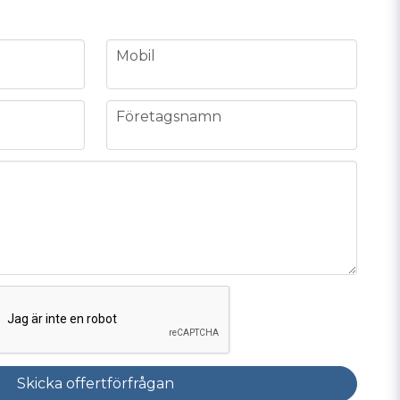
phone
Mobil
company
Företagsnamn
Skicka offertförfrågan