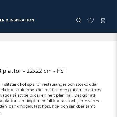
ER & INSPIRATION
8 plattor - 22x22 cm - FST
ch slitstark kokspis för restauranger och storkök där
Hela konstruktionen är i rostfritt och gjutjärnsplattorna
ägda så att de bildar en helt plan häll. Det gör att
lera plattor samtidigt med full kontakt och jämn värme.
anden: bänkmodell, fast höjd, höj- och sänkbar samt
.