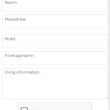
name
Namn
email
Mejladress
phone
Mobil
company
Företagsnamn
message
Övrig information...