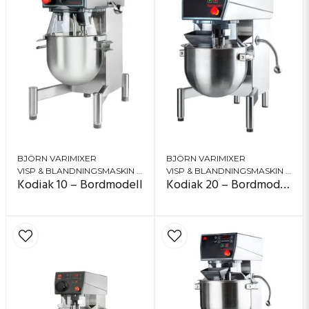
Transparent säkerhetsskydd (CE) med
säkerhetssensor – maskinen stannar om skyddet
öppnas
Rostfri konstruktion som tål daglig rengöring
Nödstopp placerat på fronten för snabb åtkomst
Robust verktygspaket i rostfritt stål: visp, krok,
blandspade, bunke
AR-serien har pulverbeläggning som standard
BJÖRN VARIMIXER
BJÖRN VARIMIXER
och kan uppgraderas till rostfritt stål
VISP & BLANDNINGSMASKIN (PLANETMIXER)
VISP & BLANDNINGSMASKIN (PLANETMIXER)
Kodiak 10 – Bordmodell
Kodiak 20 – Bordmodell
Nödstopp placerat framtill för snabb åtkomst
Ergonomisk design med kittelvagn (tillval) som
minimerar tunga lyft
Kapacitet (typiska mängder beroende på produkt)
Luftig vispning (grädde, äggvita): ca 3,5–7,5 liter
Mjuka smeter, krämer och röror: ca 15–20 kg