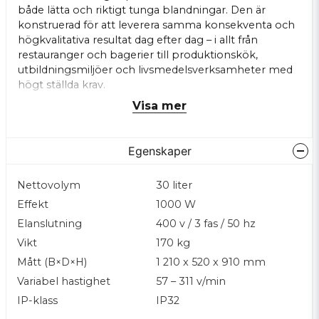
både lätta och riktigt tunga blandningar. Den är
konstruerad för att leverera samma konsekventa och
högkvalitativa resultat dag efter dag – i allt från
restauranger och bagerier till produktionskök,
utbildningsmiljöer och livsmedelsverksamheter med
högt ställda krav.
Visa mer
Maskinen kombinerar Varimixers ikoniska
planetblandarsystem med ett extra kraftfullt
motorpaket och redskap i robust rostfritt stål. Den
Egenskaper
solida konstruktionen – från drivlinans precision till
komponentvalen – gör AR30 till en av de mest
tillförlitliga maskinerna i sin kapacitetsklass. Det CE-
Nettovolym
30 liter
godkända plastskyddet bidrar dessutom till säker,
Effekt
1000 W
hygienisk och lättunderhållen drift.
Elanslutning
400 v / 3 fas / 50 hz
För en effektiv och ergonomiskt optimerad hantering
Vikt
170 kg
av kitteln kan AR30 utrustas med transportvagn eller
Mått (B×D×H)
1 210 x 520 x 910 mm
elektrisk lyftanordning. Båda alternativen skapar ett
Variabel hastighet
57 – 311 v/min
smidigare arbetsflöde vid både påfyllning och
tömning. Den digitala timern gör det dessutom
IP-klass
IP32
enkelt att standardisera och upprepa processer för