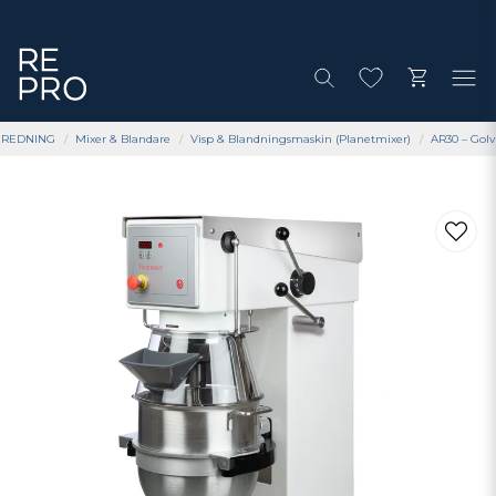
EREDNING
Mixer & Blandare
Visp & Blandningsmaskin (Planetmixer)
AR30 – Gol