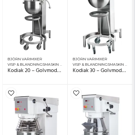
Kakor, muffins och tårtbottnar: ca 10–20 kg
Köttfärs: ca 25 kg
Tyngre degar (bröd/pizza – beroende på
absorption): ca 16–22 kg
BJÖRN VARIMIXER
BJÖRN VARIMIXER
VISP & BLANDNINGSMASKIN (PLANETMIXER)
VISP & BLANDNINGSMASKIN (PLANETMIXER)
Kodiak 20 – Golvmodell
Kodiak 30 – Golvmodell