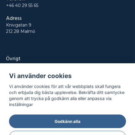
+46 40 29 55 65
Adress
Knivgatan 9
212 28 Malmö
Övrigt
Produkter
Vi använder cookies
Tjänster
Vi använder cookies för att vår webbplats skall fungera
Kontakt
och erbjuda dig bästa upplevelse. Bekräfta ditt samtycke
genom att trycka på godkänn alla eller anpassa via
Projekt
inställningar
Godkänn alla
Integritetspolicy
Köpvillkor