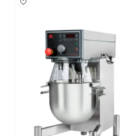
Robust verktygspaket i rostfritt stål: visp, krok
Kompakt golvmodell med större stabilitet för tu
Ergonomisk kittelvagn
Kapacitet (typiska mängder beroende på produkt)
Luftig vispning (äggvitor, grädde): upp till ca 2–5 l
Mjuka smeter och röror (t.ex. majonnäs, örtsmör
Kakor, muffins och tårtbottnar: ca 5–14 kg
Glasyrer och frosting: ca 14–16 kg
Köttfärs, köttbullssmet: ca 10–15 kg
Pasta- och nudeldegar (50 % AR): ca 12–12,5
Maskinen är optimerad för små till medelstora satser 
viktigast.
Användning