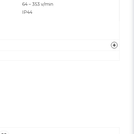
64 – 353 v/min
IP44
Hämta