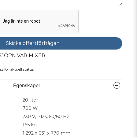
Skicka offertförfrågan
BJÖRN VARIMIXER
ss för aktuell status
Egenskaper
20 liter
700 W
230 V, 1-fas, 50/60 Hz
165 kg
1 292 x 631 x 770 mm