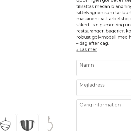
öppningen gör det enkelt
tillsättas medan blandni
kittelvagnen som tar bort b
maskinen i rätt arbetshöj
säkert i sin gummiring un
restauranger, bagerier, k
robust golvmodell med h
– dag efter dag.
Läs mer
name
Namn
email
Mejladress
message
Övrig information...