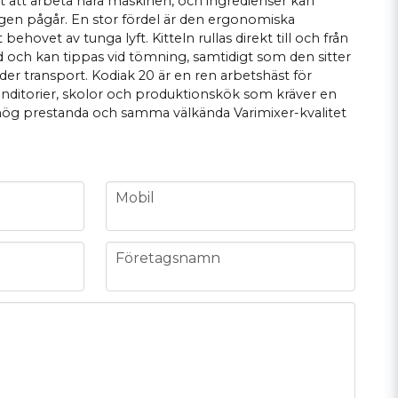
 att arbeta nära maskinen, och ingredienser kan
ngen pågår. En stor fördel är den ergonomiska
ehovet av tunga lyft. Kitteln rullas direkt till och från
d och kan tippas vid tömning, samtidigt som den sitter
der transport. Kodiak 20 är en ren arbetshäst för
onditorier, skolor och produktionskök som kräver en
ög prestanda och samma välkända Varimixer-kvalitet
phone
Mobil
company
Företagsnamn