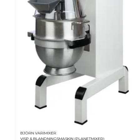
Kodiak 20 är det naturliga valet när du vill ha en pro
kapacitet och samma välkända Varimixer-kvalitet – uta
golvmodeller i 30–40-litersklassen.
BJÖRN VARIMIXER
VISP & BLANDNINGSMASKIN (PLANETMIXER)