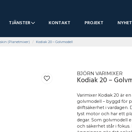
TJÄNSTER
KONTAKT
PROJEKT
NYHET
skin (Planetmixer)
Kodiak 20 – Golvmodell
BJÖRN VARIMIXER
Kodiak 20 – Golv
Varimixer Kodiak 20 är e
golvmodell – byggd för pr
driftsäkerhet i vardagen. 
tyst motor och har ett p
degar. Som golvmodell er
och säkerhet står i fokus