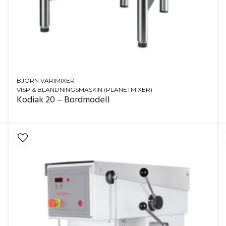
 en blandare som är:
ta blandningar,
yft genom kittelvagn,
nna arbeta säkert och effektivt
BJÖRN VARIMIXER
VISP & BLANDNINGSMASKIN (PLANETMIXER)
Kodiak 20 – Bordmodell
il och ergonomisk golvmixer
golvmodell med hög
n