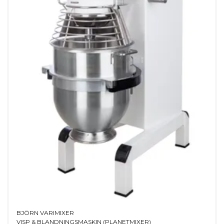
fessionell maskin med rejäl
n att ta steget upp till
BJÖRN VARIMIXER
VISP & BLANDNINGSMASKIN (PLANETMIXER)