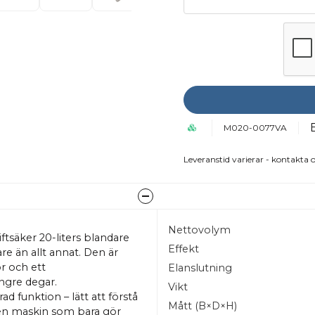
M020-0077VA
Leveranstid varierar - kontakta o
Nettovolym
ftsäker 20-liters blandare
Effekt
are än allt annat. Den är
or och ett
Elanslutning
ngre degar.
Vikt
d funktion – lätt att förstå
Mått (B×D×H)
 en maskin som bara gör