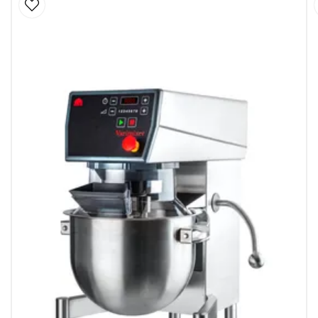
, blandspade, bunke
ng drift
iter
, potatismos): ca 10–12 kg
 kg
där kvalitet och kontroll är