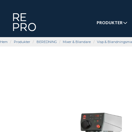
PRODUKTER
Hem
Produkter
BEREDNING
Mixer & Blandare
Visp & Blandningsma