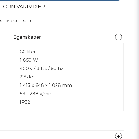
BJÖRN VARIMIXER
ss för aktuell status
Egenskaper
60 liter
1 850 W
400 v / 3 fas / 50 hz
275 kg
1 413 x 648 x 1 028 mm
53 – 288 v/min
IP32