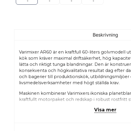
Beskrivning
Varimixer AR60 är en kraftfull 60-liters golvmodell u
kök som kräver maximal driftsäkerhet, hög kapacitet
lätta och riktigt tunga blandningar. Den är konstrue
konsekventa och högkvalitativa resultat dag efter dag 
och bagerier till produktionskök, utbildningsmiljöer
livsmedelsverksamheter med högt ställda krav.
Maskinen kombinerar Varimixers ikoniska planetbla
kraftfullt motorpaket och redskap i robust rostfritt s
konstruktionen – från drivlinans precision till kompo
Visa mer
av de mest tillförlitliga maskinerna i sin kapacitets
plastskyddet bidrar dessutom till säker, hygienisk och
För en effektiv och ergonomiskt optimerad hanterin