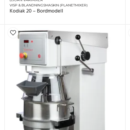
VISP & BLANDNINGSMASKIN (PLANETMIXER)
Kodiak 20 – Bordmodell
ion): ca 34–44 kG