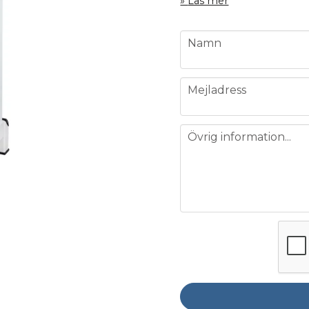
Läs mer
name
Namn
email
Mejladress
message
Övrig information...