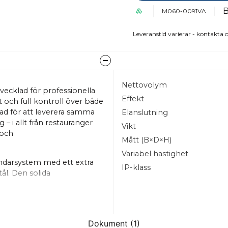
M060-0091VA
Leveranstid varierar - kontakta o
Nettovolym
tvecklad för professionella
Effekt
 och full kontroll över både
rad för att leverera samma
Elanslutning
– i allt från restauranger
Vikt
 och
Mått (B×D×H)
Variabel hastighet
ndarsystem med ett extra
IP-klass
tål. Den solida
nentvalen – gör AR60 till en
klass. Det CE-godkända
 lättunderhållen drift.
Dokument (1)
g av kitteln kan AR60