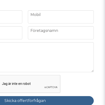
phone
Mobil
company
Företagsnamn
Skicka offertförfrågan