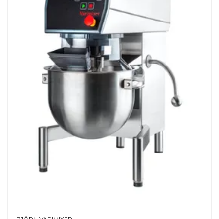
st
, blandspade, bunke
ch kan uppgraderas till
minimerar tunga lyft
t)
BJÖRN VARIMIXER