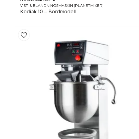
Köttfärs: 45 kg
VISP & BLANDNINGSMASKIN (PLANETMIXER)
Kodiak 10 – Bordmodell
Tyngre degar (bröd/pizza – beroende på absorpt