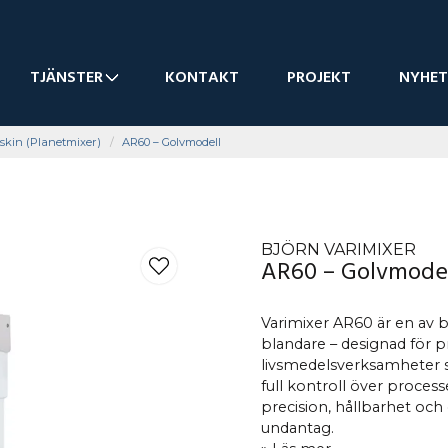
TJÄNSTER
KONTAKT
PROJEKT
NYHET
skin (Planetmixer)
AR60 – Golvmodell
BJÖRN VARIMIXER
AR60 – Golvmode
Varimixer AR60 är en av b
blandare – designad för 
livsmedelsverksamheter 
full kontroll över process
precision, hållbarhet och
undantag.