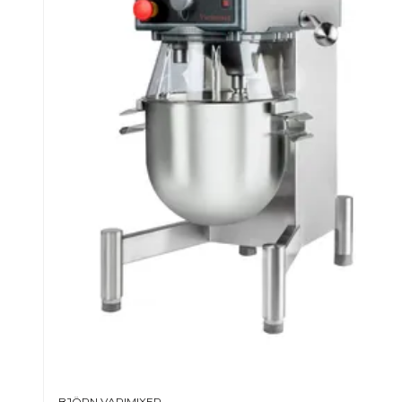
Rostfri konstruktion som tål daglig rengöring
Nödstopp placerat på fronten för snabb åtkom
Robust verktygspaket i rostfritt stål: visp, krok
AR-serien har pulverbeläggning som standard o
rostfritt stål
Nödstopp placerat framtill för snabb åtkomst
Ergonomisk design med kittelvagn (tillval) som 
Kapacitet (typiska mängder beroende på produk
Luftig vispning (grädde, äggvita): ca 9–15 liter
Mjuka smeter, krämer och röror: ca 15–48 kg
Kakor, muffins och tårtbottnar: ca 15–33 kg
BJÖRN VARIMIXER